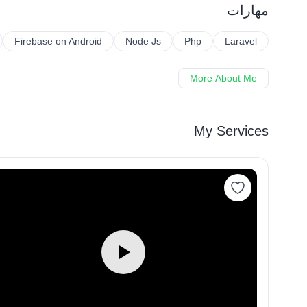
مهارات
Firebase on Android
Node Js
Php
Laravel
More About Me
My Services