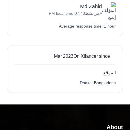
Md Zahid
غير نشط
07:43 PM local time
Average response time: 1 hour
Mar 2023
On Xilancer since
الموقع
: Dhaka
Bangladesh
About