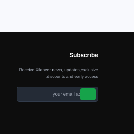
Subscribe
Receive Xilancer news, updates,exclusive
discounts and early access.